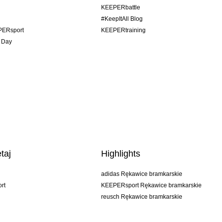
KEEPERbattle
#KeepItAll Blog
PERsport
KEEPERtraining
 Day
taj
Highlights
adidas Rękawice bramkarskie
rt
KEEPERsport Rękawice bramkarskie
reusch Rękawice bramkarskie
uhlsport Rękawice bramkarskie
rehab Rękawice bramkarskie