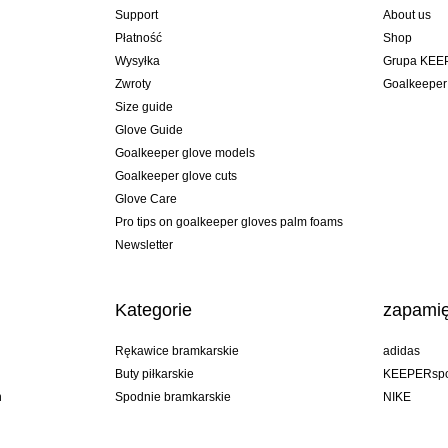
Support
About us
Płatność
Shop
Wysyłka
Grupa KEE
Zwroty
Goalkeeper
Size guide
Glove Guide
Goalkeeper glove models
Goalkeeper glove cuts
Glove Care
Pro tips on goalkeeper gloves palm foams
Newsletter
Kategorie
zapamię
Rękawice bramkarskie
adidas
Buty piłkarskie
KEEPERspo
n
Spodnie bramkarskie
NIKE
Bluzy bramkarskie
Puma
Goalkeeper undershorts
REUSCH