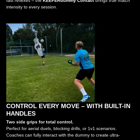
fast reflexes – the
KEEPERdummy Contact
brings true match
intensity to every session.
CONTROL EVERY MOVE – WITH BUILT-IN
HANDLES
Two side grips for total control.
Perfect for aerial duels, blocking drills, or 1v1 scenarios.
Coaches can fully interact with the dummy to create ultra-