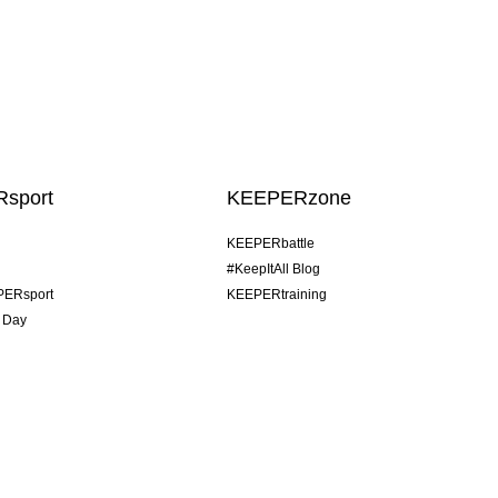
sport
KEEPERzone
KEEPERbattle
#KeepItAll Blog
PERsport
KEEPERtraining
 Day