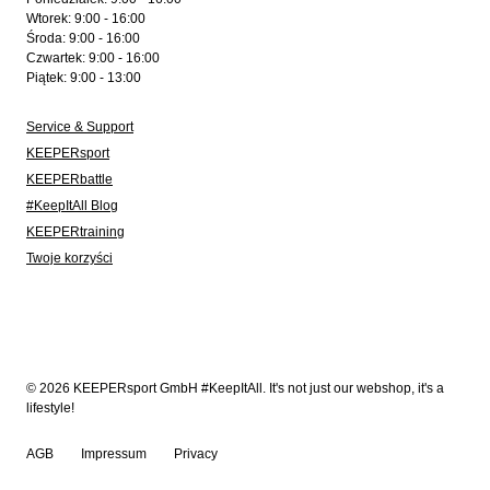
Wtorek: 9:00 - 16:00
Środa: 9:00 - 16:00
Czwartek: 9:00 - 16:00
Piątek: 9:00 - 13:00
Service & Support
KEEPERsport
KEEPERbattle
#KeepItAll Blog
KEEPERtraining
Twoje korzyści
© 2026 KEEPERsport GmbH #KeepItAll. It's not just our webshop, it's a
lifestyle!
AGB
Impressum
Privacy