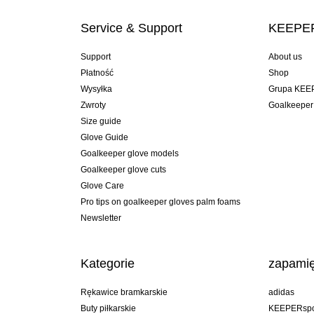
Service & Support
KEEPER
Support
About us
Płatność
Shop
Wysyłka
Grupa KEE
Zwroty
Goalkeeper
Size guide
Glove Guide
Goalkeeper glove models
Goalkeeper glove cuts
Glove Care
Pro tips on goalkeeper gloves palm foams
Newsletter
Kategorie
zapamię
Rękawice bramkarskie
adidas
Buty piłkarskie
KEEPERspo