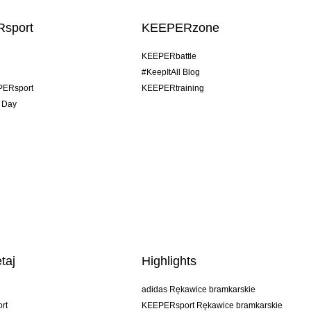
sport
KEEPERzone
KEEPERbattle
#KeepItAll Blog
PERsport
KEEPERtraining
 Day
taj
Highlights
adidas Rękawice bramkarskie
rt
KEEPERsport Rękawice bramkarskie