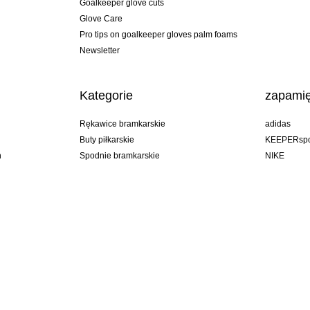
Goalkeeper glove cuts
Glove Care
Pro tips on goalkeeper gloves palm foams
Newsletter
Kategorie
zapamię
Rękawice bramkarskie
adidas
Buty piłkarskie
KEEPERspo
n
Spodnie bramkarskie
NIKE
Bluzy bramkarskie
Puma
Goalkeeper undershorts
REUSCH
Sells Goal
uhlsport
Elite Sport
rehab
Poland