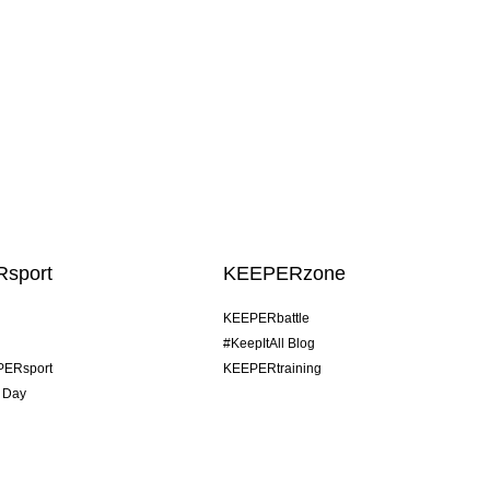
sport
KEEPERzone
KEEPERbattle
#KeepItAll Blog
PERsport
KEEPERtraining
 Day