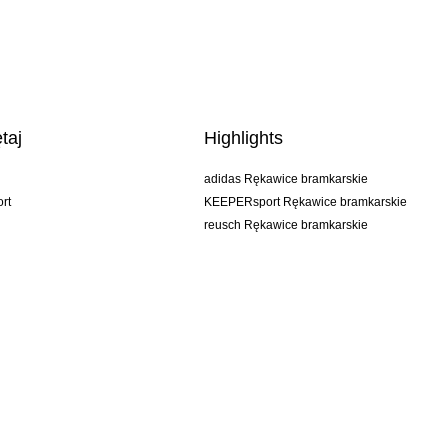
taj
Highlights
adidas Rękawice bramkarskie
rt
KEEPERsport Rękawice bramkarskie
reusch Rękawice bramkarskie
uhlsport Rękawice bramkarskie
rehab Rękawice bramkarskie
keeper
NIKE Rękawice bramkarskie
PUMA Rękawice bramkarskie
SELLS Rękawice bramkarskie
AGB
Impressum
Privacy