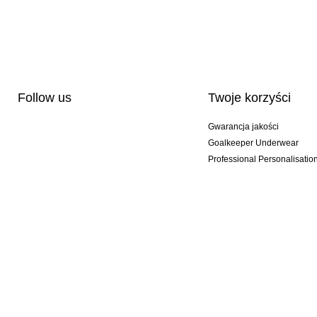
Follow us
Twoje korzyści
Gwarancja jakości
Goalkeeper Underwear
Professional Personalisatio
Wydania specjalne
Multibuy offers
© 2026 KEEPERsport GmbH #KeepItAll. It's not just our webshop, it's a lifestyle!