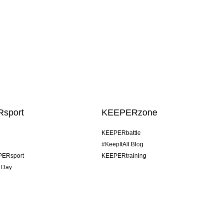
sport
KEEPERzone
KEEPERbattle
#KeepItAll Blog
PERsport
KEEPERtraining
 Day