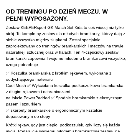
OD TRENINGU PO DZIEŃ MECZU. W
PEŁNI WYPOSAŻONY.
Zestaw KEEPERsport GK Match Set Kids to coś więcej niż tylko
strój. To kompletny zestaw dla młodych bramkarzy, którzy dają z
siebie wszystko między słupkami. Został specjalnie
zaprojektowany do treningów bramkarskich i meczów na trawie
naturalnej, sztucznej oraz w halach. Ten 4-częściowy zestaw
bramkarski zapewnia Twojemu młodemu bramkarzowi wszystko,
czego potrzebuje:
✅ Koszulka bramkarska z krótkim rękawem, wykonana z
oddychającego materiału
Cool Mesh ✅ Wyściełana koszulka podkoszulkowa bramkarska
z długim rękawem i ochraniaczami
na łokcie PowerPadded ✅ Spodnie bramkarskie z elastycznym
pasem i sznurkiem
✅ skarpety bramkarskie o ergonomicznym kształcie
dopasowanym do stopy
Krótki rękaw, gdy jest ciepło, podkoszulek, gdy liczy się każda
akcja. Podarujcie swojemu młodemu bramkarzowi zestaw, na