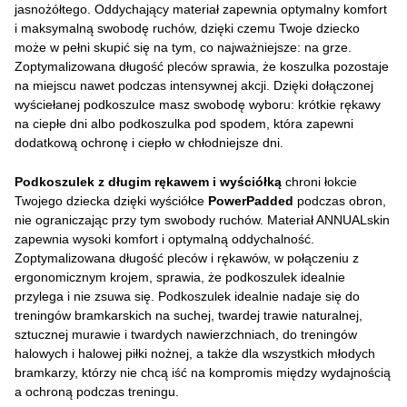
jasnożółtego. Oddychający materiał zapewnia optymalny komfort
i maksymalną swobodę ruchów, dzięki czemu Twoje dziecko
może w pełni skupić się na tym, co najważniejsze: na grze.
Zoptymalizowana długość pleców sprawia, że koszulka pozostaje
na miejscu nawet podczas intensywnej akcji. Dzięki dołączonej
wyściełanej podkoszulce masz swobodę wyboru: krótkie rękawy
na ciepłe dni albo podkoszulka pod spodem, która zapewni
dodatkową ochronę i ciepło w chłodniejsze dni.
Podkoszulek z długim rękawem i wyściółką
chroni łokcie
Twojego dziecka dzięki wyściółce
PowerPadded
podczas obron,
nie ograniczając przy tym swobody ruchów. Materiał ANNUALskin
zapewnia wysoki komfort i optymalną oddychalność.
Zoptymalizowana długość pleców i rękawów, w połączeniu z
ergonomicznym krojem, sprawia, że podkoszulek idealnie
przylega i nie zsuwa się. Podkoszulek idealnie nadaje się do
treningów bramkarskich na suchej, twardej trawie naturalnej,
sztucznej murawie i twardych nawierzchniach, do treningów
halowych i halowej piłki nożnej, a także dla wszystkich młodych
bramkarzy, którzy nie chcą iść na kompromis między wydajnością
a ochroną podczas treningu.