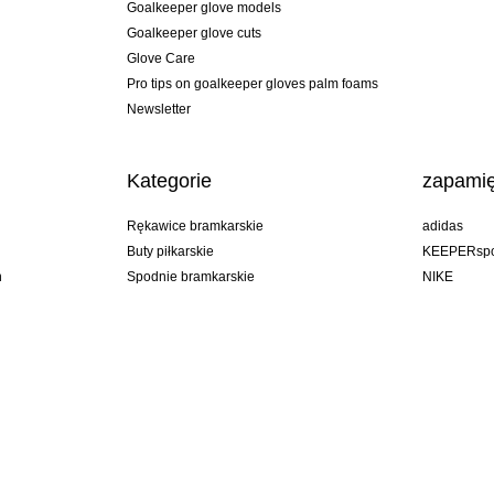
Goalkeeper glove models
Goalkeeper glove cuts
Glove Care
Pro tips on goalkeeper gloves palm foams
Newsletter
Kategorie
zapamię
Rękawice bramkarskie
adidas
Buty piłkarskie
KEEPERspo
n
Spodnie bramkarskie
NIKE
Bluzy bramkarskie
Puma
Goalkeeper undershorts
REUSCH
Sells Goal
uhlsport
Elite Sport
rehab