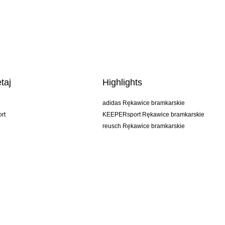
taj
Highlights
adidas Rękawice bramkarskie
rt
KEEPERsport Rękawice bramkarskie
reusch Rękawice bramkarskie
uhlsport Rękawice bramkarskie
rehab Rękawice bramkarskie
keeper
NIKE Rękawice bramkarskie
PUMA Rękawice bramkarskie
SELLS Rękawice bramkarskie