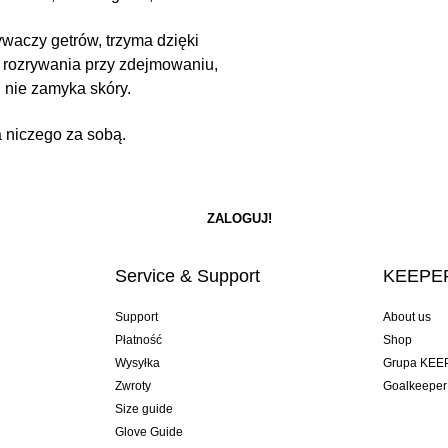
ywaczy getrów, trzyma dzięki
ez rozrywania przy zdejmowaniu,
 nie zamyka skóry.
a niczego za sobą.
Service & Support
KEEPER
Support
About us
Płatność
Shop
Wysyłka
Grupa KEE
Zwroty
Goalkeeper
Size guide
Glove Guide