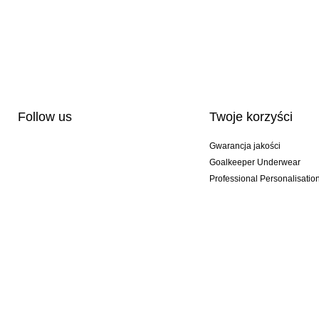
Follow us
Twoje korzyści
Gwarancja jakości
Goalkeeper Underwear
Professional Personalisatio
Wydania specjalne
Multibuy offers