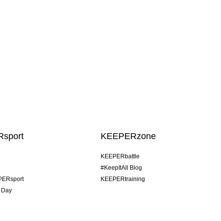
sport
KEEPERzone
KEEPERbattle
#KeepItAll Blog
PERsport
KEEPERtraining
 Day