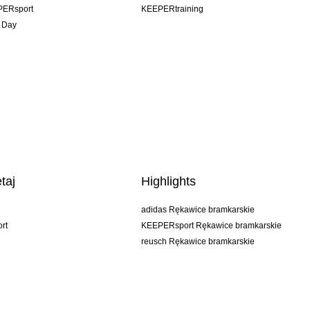
PERsport
KEEPERtraining
 Day
taj
Highlights
adidas Rękawice bramkarskie
rt
KEEPERsport Rękawice bramkarskie
reusch Rękawice bramkarskie
uhlsport Rękawice bramkarskie
rehab Rękawice bramkarskie
keeper
NIKE Rękawice bramkarskie
PUMA Rękawice bramkarskie