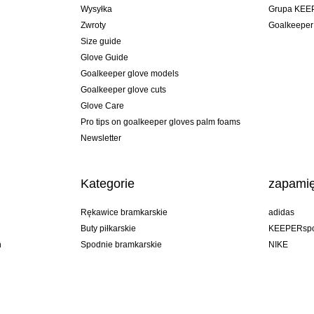
Wysyłka
Grupa KEE
Zwroty
Goalkeeper
Size guide
Glove Guide
Goalkeeper glove models
Goalkeeper glove cuts
Glove Care
Pro tips on goalkeeper gloves palm foams
Newsletter
Kategorie
zapamię
Rękawice bramkarskie
adidas
Buty piłkarskie
KEEPERspo
n
Spodnie bramkarskie
NIKE
Bluzy bramkarskie
Puma
Goalkeeper undershorts
REUSCH
Sells Goal
uhlsport