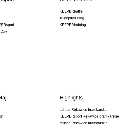
KEEPERbattle
#KeepItAll Blog
PERsport
KEEPERtraining
 Day
taj
Highlights
adidas Rękawice bramkarskie
rt
KEEPERsport Rękawice bramkarskie
reusch Rękawice bramkarskie
uhlsport Rękawice bramkarskie