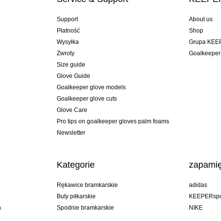
Support
About us
Płatność
Shop
Wysyłka
Grupa KEE
Zwroty
Goalkeeper
Size guide
Glove Guide
Goalkeeper glove models
Goalkeeper glove cuts
Glove Care
Pro tips on goalkeeper gloves palm foams
Newsletter
Kategorie
zapamię
Rękawice bramkarskie
adidas
Buty piłkarskie
KEEPERspo
n
Spodnie bramkarskie
NIKE
Bluzy bramkarskie
Puma