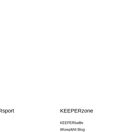
sport
KEEPERzone
KEEPERbattle
#KeepItAll Blog