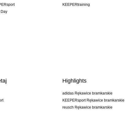
PERsport
KEEPERtraining
 Day
taj
Highlights
adidas Rękawice bramkarskie
rt
KEEPERsport Rękawice bramkarskie
reusch Rękawice bramkarskie
uhlsport Rękawice bramkarskie
rehab Rękawice bramkarskie
keeper
NIKE Rękawice bramkarskie
PUMA Rękawice bramkarskie