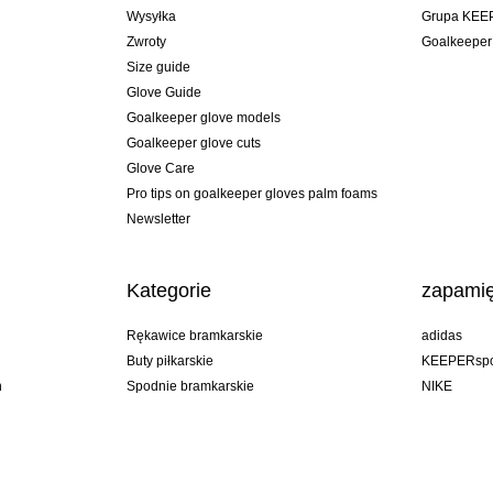
Wysyłka
Grupa KEE
Zwroty
Goalkeeper
Size guide
Glove Guide
Goalkeeper glove models
Goalkeeper glove cuts
Glove Care
Pro tips on goalkeeper gloves palm foams
Newsletter
Kategorie
zapamię
Rękawice bramkarskie
adidas
Buty piłkarskie
KEEPERspo
n
Spodnie bramkarskie
NIKE
Bluzy bramkarskie
Puma
Goalkeeper undershorts
REUSCH
Sells Goal
uhlsport