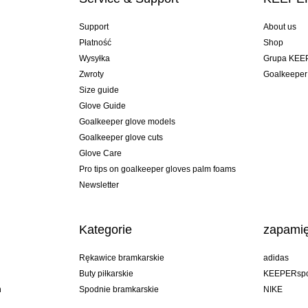
Support
About us
Płatność
Shop
Wysyłka
Grupa KEE
Zwroty
Goalkeeper
Size guide
Glove Guide
Goalkeeper glove models
Goalkeeper glove cuts
Glove Care
Pro tips on goalkeeper gloves palm foams
Newsletter
Kategorie
zapamię
Rękawice bramkarskie
adidas
Buty piłkarskie
KEEPERspo
n
Spodnie bramkarskie
NIKE
Bluzy bramkarskie
Puma