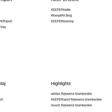
KEEPERbattle
#KeepItAll Blog
PERsport
KEEPERtraining
 Day
taj
Highlights
adidas Rękawice bramkarskie
rt
KEEPERsport Rękawice bramkarskie
reusch Rękawice bramkarskie
uhlsport Rękawice bramkarskie