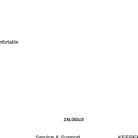
mfortable
Service & Support
KEEPER