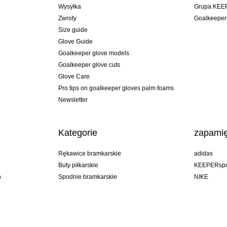
Wysyłka
Grupa KEE
Zwroty
Goalkeeper
Size guide
Glove Guide
Goalkeeper glove models
Goalkeeper glove cuts
Glove Care
Pro tips on goalkeeper gloves palm foams
Newsletter
Kategorie
zapamię
Rękawice bramkarskie
adidas
Buty piłkarskie
KEEPERspo
n
Spodnie bramkarskie
NIKE
Bluzy bramkarskie
Puma
Goalkeeper undershorts
REUSCH
Sells Goal
uhlsport