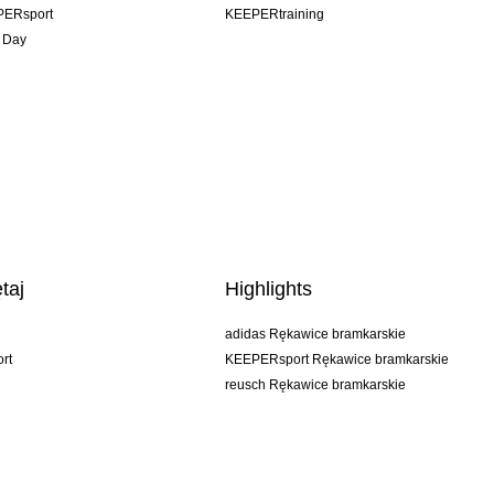
PERsport
KEEPERtraining
 Day
taj
Highlights
adidas Rękawice bramkarskie
rt
KEEPERsport Rękawice bramkarskie
reusch Rękawice bramkarskie
uhlsport Rękawice bramkarskie
rehab Rękawice bramkarskie
keeper
NIKE Rękawice bramkarskie
PUMA Rękawice bramkarskie