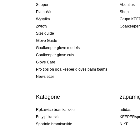
Support
About us
Płatność
Shop
Wysyłka
Grupa KEE
Zwroty
Goalkeeper
Size guide
Glove Guide
Goalkeeper glove models
Goalkeeper glove cuts
Glove Care
Pro tips on goalkeeper gloves palm foams
Newsletter
Kategorie
zapamię
Rękawice bramkarskie
adidas
Buty piłkarskie
KEEPERspo
n
Spodnie bramkarskie
NIKE
Bluzy bramkarskie
Puma
Goalkeeper undershorts
REUSCH