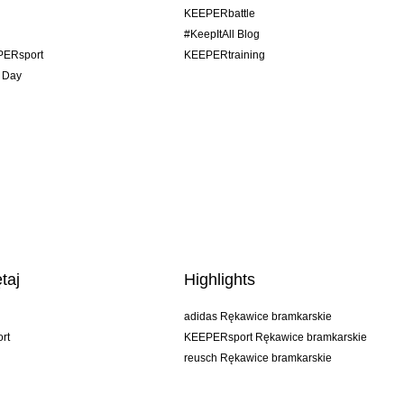
KEEPERbattle
#KeepItAll Blog
PERsport
KEEPERtraining
 Day
taj
Highlights
adidas Rękawice bramkarskie
rt
KEEPERsport Rękawice bramkarskie
reusch Rękawice bramkarskie
uhlsport Rękawice bramkarskie
rehab Rękawice bramkarskie