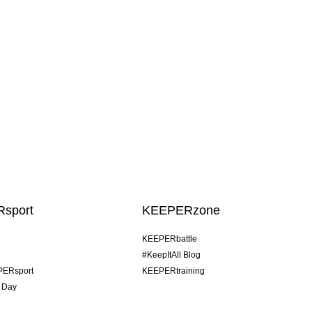
sport
KEEPERzone
KEEPERbattle
#KeepItAll Blog
PERsport
KEEPERtraining
 Day