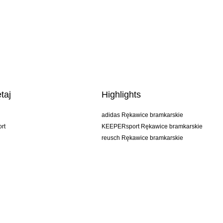
taj
Highlights
adidas Rękawice bramkarskie
rt
KEEPERsport Rękawice bramkarskie
reusch Rękawice bramkarskie
uhlsport Rękawice bramkarskie
rehab Rękawice bramkarskie
keeper
NIKE Rękawice bramkarskie
PUMA Rękawice bramkarskie
SELLS Rękawice bramkarskie