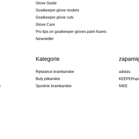
Glove Guide
Goalkeeper glove models
Goalkeeper glove cuts
Glove Care
Pro tips on goalkeeper gloves palm foams
Newsletter
Kategorie
zapamię
Rękawice bramkarskie
adidas
Buty piłkarskie
KEEPERspo
n
Spodnie bramkarskie
NIKE
Bluzy bramkarskie
Puma
Goalkeeper undershorts
REUSCH
Sells Goal
uhlsport
Elite Sport
rehab