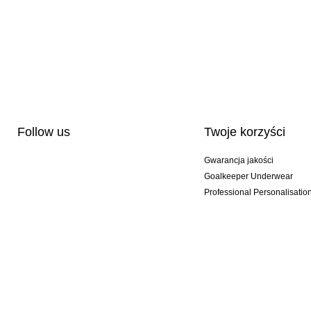
Follow us
Twoje korzyści
Gwarancja jakości
Goalkeeper Underwear
Professional Personalisatio
Wydania specjalne
Multibuy offers