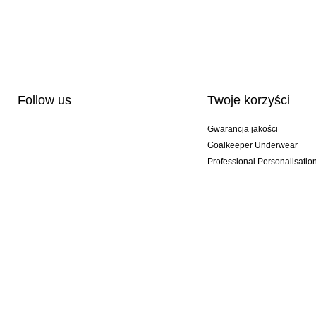
Follow us
Twoje korzyści
Gwarancja jakości
Goalkeeper Underwear
Professional Personalisatio
Wydania specjalne
Multibuy offers
© 2026 KEEPERsport GmbH #KeepItAll. It's not just our webshop, it's a lifestyle!