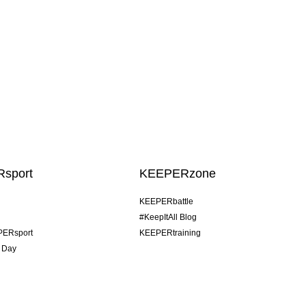
sport
KEEPERzone
KEEPERbattle
#KeepItAll Blog
PERsport
KEEPERtraining
 Day