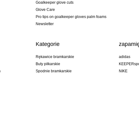
Goalkeeper glove cuts
Glove Care
Pro tips on goalkeeper gloves palm foams
Newsletter
Kategorie
zapamię
Rękawice bramkarskie
adidas
Buty piłkarskie
KEEPERspo
n
Spodnie bramkarskie
NIKE
Bluzy bramkarskie
Puma
Goalkeeper undershorts
REUSCH
Sells Goal
uhlsport
Elite Sport
rehab
Poland