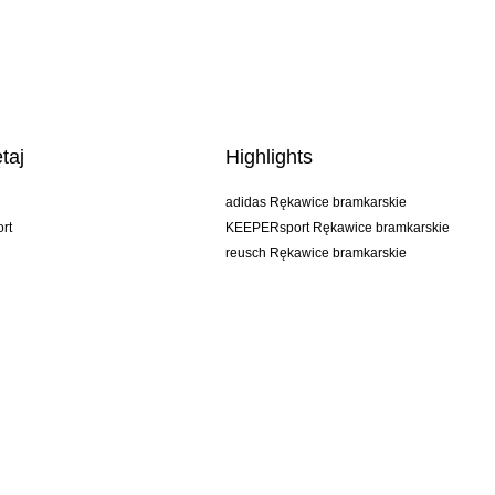
taj
Highlights
adidas Rękawice bramkarskie
rt
KEEPERsport Rękawice bramkarskie
reusch Rękawice bramkarskie
uhlsport Rękawice bramkarskie
rehab Rękawice bramkarskie
keeper
NIKE Rękawice bramkarskie
PUMA Rękawice bramkarskie
SELLS Rękawice bramkarskie
AGB
Impressum
Privacy