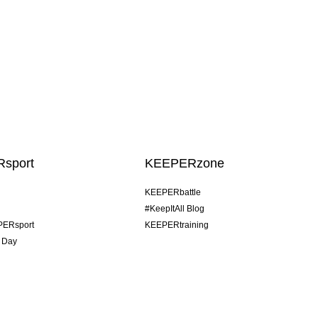
sport
KEEPERzone
KEEPERbattle
#KeepItAll Blog
PERsport
KEEPERtraining
 Day