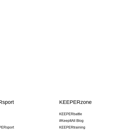
sport
KEEPERzone
KEEPERbattle
#KeepItAll Blog
PERsport
KEEPERtraining