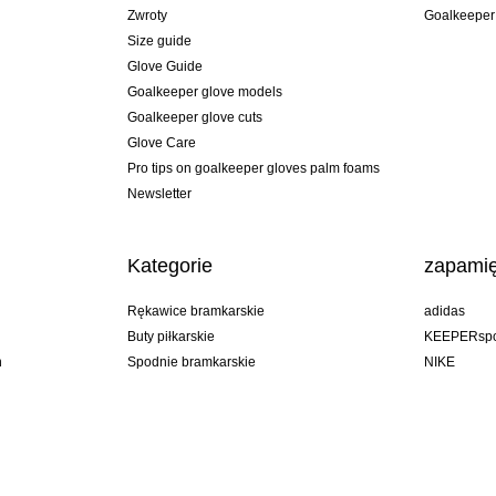
Zwroty
Goalkeeper
Size guide
Glove Guide
Goalkeeper glove models
Goalkeeper glove cuts
Glove Care
Pro tips on goalkeeper gloves palm foams
Newsletter
Kategorie
zapamię
Rękawice bramkarskie
adidas
Buty piłkarskie
KEEPERspo
n
Spodnie bramkarskie
NIKE
Bluzy bramkarskie
Puma
Goalkeeper undershorts
REUSCH
Sells Goal
uhlsport
Elite Sport