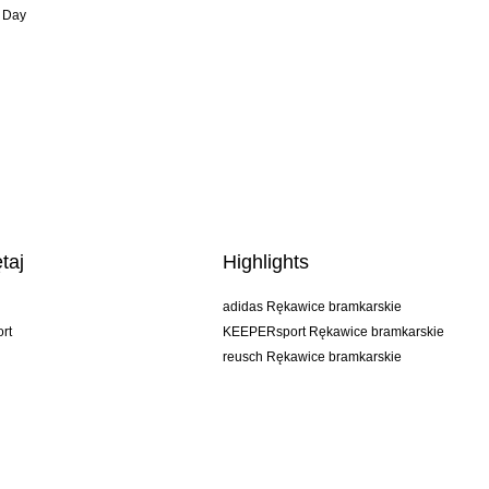
 Day
taj
Highlights
adidas Rękawice bramkarskie
rt
KEEPERsport Rękawice bramkarskie
reusch Rękawice bramkarskie
uhlsport Rękawice bramkarskie
rehab Rękawice bramkarskie
keeper
NIKE Rękawice bramkarskie
PUMA Rękawice bramkarskie
SELLS Rękawice bramkarskie