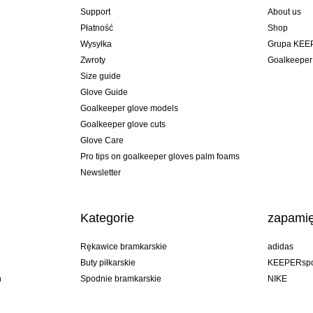
Support
About us
Płatność
Shop
Wysyłka
Grupa KEE
Zwroty
Goalkeeper
Size guide
Glove Guide
Goalkeeper glove models
Goalkeeper glove cuts
Glove Care
Pro tips on goalkeeper gloves palm foams
Newsletter
Kategorie
zapamię
Rękawice bramkarskie
adidas
Buty piłkarskie
KEEPERspo
n
Spodnie bramkarskie
NIKE
Bluzy bramkarskie
Puma
Goalkeeper undershorts
REUSCH