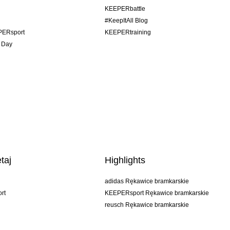
KEEPERbattle
#KeepItAll Blog
PERsport
KEEPERtraining
 Day
taj
Highlights
adidas Rękawice bramkarskie
rt
KEEPERsport Rękawice bramkarskie
reusch Rękawice bramkarskie
uhlsport Rękawice bramkarskie
rehab Rękawice bramkarskie