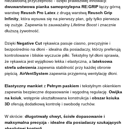
niezawodną przyczepność - dzięki prawdziwej innowacji:
dwuwarstwowa pianka samoprzylepna RE:GRIP
łączy górną
warstwę
Reusch Pro Latex
z drugą warstwą
Reusch Grip
Infinity
, która wysuwa się na pierwszy plan, gdy tylko pierwsza
się zużyje. Zapewnia to zauważalny
Lifetime Boost
i znacznie
dłuższą żywotność.
Dzięki
Negative Cut
rękawica pasuje ciasno, precyzyjnie i
bezpośrednio na dłoni - idealna dla posiadaczy, którzy preferują
kontrolowane i bliskie wyczucie piłki. Tekstylny tył dłoni sprawia,
że rękawica jest wyjątkowo lekka i elastyczna, a
lateksowa
strefa uderzenia
zapewnia stabilność przy każdej obronie
pięścią.
AirVentSystem
zapewnia przyjemną wentylację dłoni.
Elastyczny mankiet
z
Pełnym paskiem
i tekstylnym okienkiem
zapewnia bezpieczne dopasowanie i wygodną regulację.
Owijka
na kciuk
, wstępnie ukształtowana konstrukcja i
obszar kciuka
3D
oferują dodatkową kontrolę i swobodę ruchów.
W skrócie:
długotrwały chwyt, ścisłe dopasowanie i
maksymalna precyzja - idealne dla posiadaczy szukających
absolutnej kontroli.