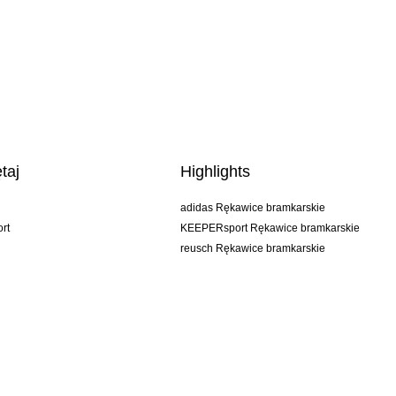
taj
Highlights
adidas Rękawice bramkarskie
rt
KEEPERsport Rękawice bramkarskie
reusch Rękawice bramkarskie
uhlsport Rękawice bramkarskie
rehab Rękawice bramkarskie
keeper
NIKE Rękawice bramkarskie
PUMA Rękawice bramkarskie
SELLS Rękawice bramkarskie