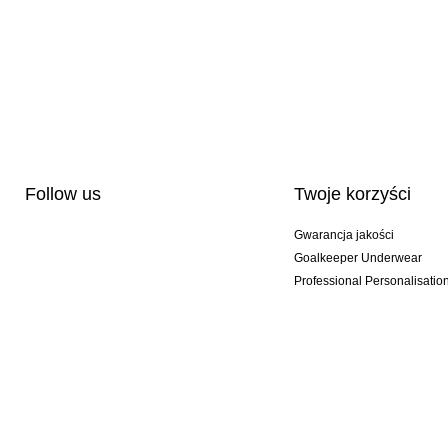
Follow us
Twoje korzyści
Gwarancja jakości
Goalkeeper Underwear
Professional Personalisatio
Wydania specjalne
Multibuy offers