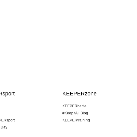
sport
KEEPERzone
KEEPERbattle
#KeepItAll Blog
PERsport
KEEPERtraining
 Day