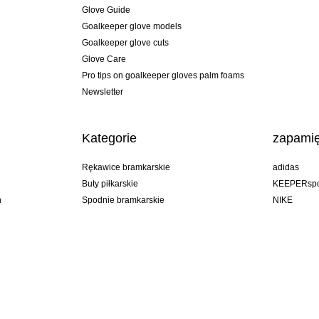
Glove Guide
Goalkeeper glove models
Goalkeeper glove cuts
Glove Care
Pro tips on goalkeeper gloves palm foams
Newsletter
Kategorie
zapamię
Rękawice bramkarskie
adidas
Buty piłkarskie
KEEPERspo
n
Spodnie bramkarskie
NIKE
Bluzy bramkarskie
Puma
Goalkeeper undershorts
REUSCH
Sells Goal
uhlsport
Elite Sport
rehab