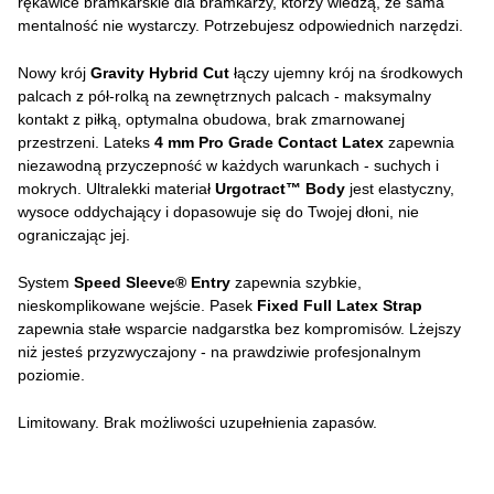
rękawice bramkarskie dla bramkarzy, którzy wiedzą, że sama
mentalność nie wystarczy. Potrzebujesz odpowiednich narzędzi.
Nowy krój
Gravity Hybrid Cut
łączy ujemny krój na środkowych
palcach z pół-rolką na zewnętrznych palcach - maksymalny
kontakt z piłką, optymalna obudowa, brak zmarnowanej
przestrzeni. Lateks
4 mm Pro Grade Contact Latex
zapewnia
niezawodną przyczepność w każdych warunkach - suchych i
mokrych. Ultralekki materiał
Urgotract™ Body
jest elastyczny,
wysoce oddychający i dopasowuje się do Twojej dłoni, nie
ograniczając jej.
System
Speed Sleeve® Entry
zapewnia szybkie,
nieskomplikowane wejście. Pasek
Fixed Full Latex Strap
zapewnia stałe wsparcie nadgarstka bez kompromisów. Lżejszy
niż jesteś przyzwyczajony - na prawdziwie profesjonalnym
poziomie.
Limitowany. Brak możliwości uzupełnienia zapasów.