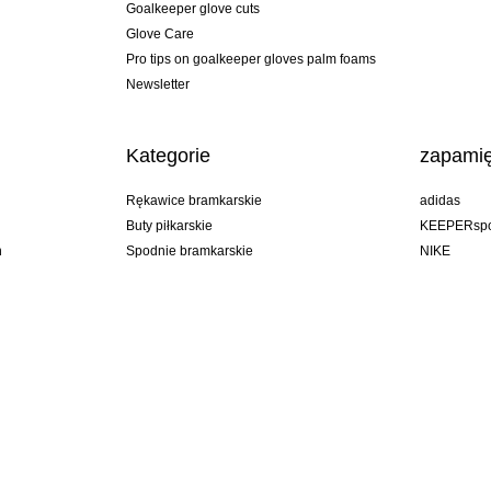
Goalkeeper glove cuts
Glove Care
Pro tips on goalkeeper gloves palm foams
Newsletter
Kategorie
zapamię
Rękawice bramkarskie
adidas
Buty piłkarskie
KEEPERspo
n
Spodnie bramkarskie
NIKE
Bluzy bramkarskie
Puma
Goalkeeper undershorts
REUSCH
Sells Goal
uhlsport
Elite Sport
rehab
Poland