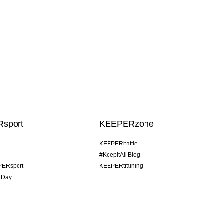
sport
KEEPERzone
KEEPERbattle
#KeepItAll Blog
PERsport
KEEPERtraining
 Day