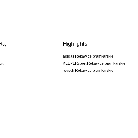
taj
Highlights
adidas Rękawice bramkarskie
rt
KEEPERsport Rękawice bramkarskie
reusch Rękawice bramkarskie
uhlsport Rękawice bramkarskie
rehab Rękawice bramkarskie
keeper
NIKE Rękawice bramkarskie
PUMA Rękawice bramkarskie
SELLS Rękawice bramkarskie
AGB
Impressum
Privacy