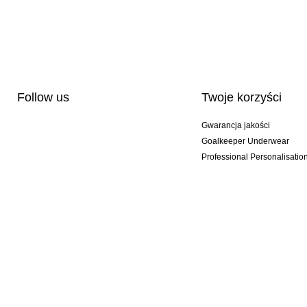
Follow us
Twoje korzyści
Gwarancja jakości
Goalkeeper Underwear
Professional Personalisatio
Wydania specjalne
Multibuy offers
© 2026 KEEPERsport GmbH #KeepItAll. It's not just our webshop, it's a lifestyle!