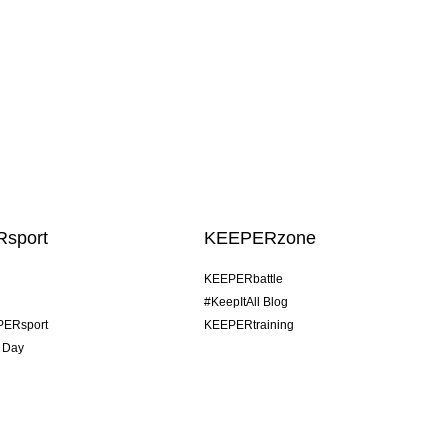
sport
KEEPERzone
KEEPERbattle
#KeepItAll Blog
PERsport
KEEPERtraining
 Day