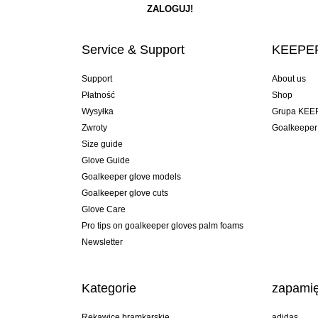
Service & Support
KEEPER
Support
About us
Płatność
Shop
Wysyłka
Grupa KEE
Zwroty
Goalkeeper
Size guide
Glove Guide
Goalkeeper glove models
Goalkeeper glove cuts
Glove Care
Pro tips on goalkeeper gloves palm foams
Newsletter
Kategorie
zapamię
Rękawice bramkarskie
adidas