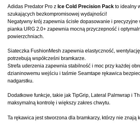
Adidas Predator Pro z
Ice Cold Precision Pack
to idealny
szukających bezkompromisowej wydajności!
Negatywny krój zapewnia ścisłe dopasowanie i precyzyjne 
pianka URG 2.0+ zapewnia mocną przyczepność i optymaln
powierzchniach.
Siateczka FushionMesh zapewnia elastyczność, wentylację i
potrzebują współcześni bramkarze.
Strefa uderzenia zapewnia stabilność i moc przy każdej obro
dzianinowemu wejściu i taśmie Seamtape rękawica bezpiecz
nadgarstku.
Dodatkowe funkcje, takie jak TipGrip, Lateral Palmwrap i 
maksymalną kontrolę i większy zakres chwytu.
Ta rękawica jest stworzona dla bramkarzy, którzy nie znaj