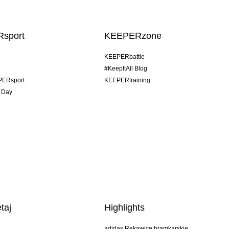
sport
KEEPERzone
KEEPERbattle
#KeepItAll Blog
PERsport
KEEPERtraining
 Day
taj
Highlights
adidas Rękawice bramkarskie