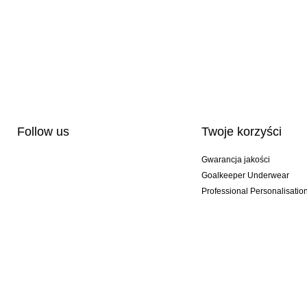
Follow us
Twoje korzyści
Gwarancja jakości
Goalkeeper Underwear
Professional Personalisatio
Wydania specjalne
Multibuy offers