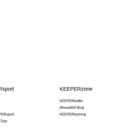
sport
KEEPERzone
KEEPERbattle
#KeepItAll Blog
PERsport
KEEPERtraining
 Day