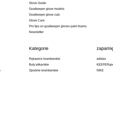
Glove Guide
Goalkeeper glove models
Goalkeeper glove cuts
Glove Care
Pro tips on goalkeeper gloves palm foams
Newsletter
Kategorie
zapamię
Rękawice bramkarskie
adidas
Buty piłkarskie
KEEPERspo
n
Spodnie bramkarskie
NIKE
Bluzy bramkarskie
Puma
Goalkeeper undershorts
REUSCH
Sells Goal
uhlsport
Elite Sport
rehab