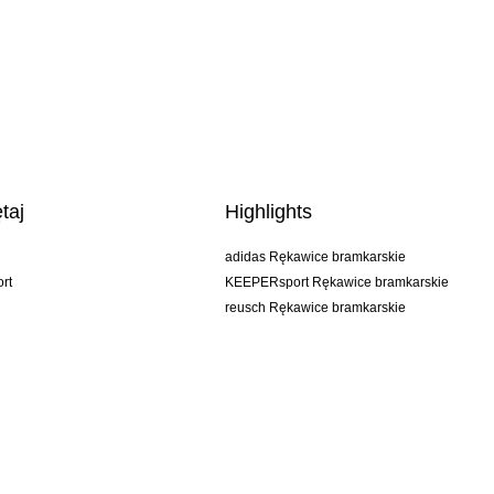
taj
Highlights
adidas Rękawice bramkarskie
rt
KEEPERsport Rękawice bramkarskie
reusch Rękawice bramkarskie
uhlsport Rękawice bramkarskie
rehab Rękawice bramkarskie
keeper
NIKE Rękawice bramkarskie
PUMA Rękawice bramkarskie
SELLS Rękawice bramkarskie