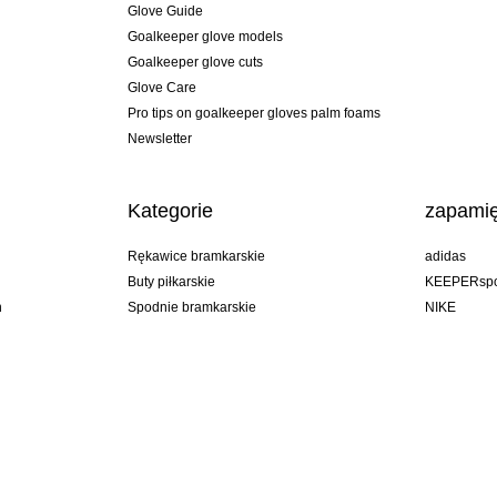
Glove Guide
Goalkeeper glove models
Goalkeeper glove cuts
Glove Care
Pro tips on goalkeeper gloves palm foams
Newsletter
Kategorie
zapamię
Rękawice bramkarskie
adidas
Buty piłkarskie
KEEPERspo
n
Spodnie bramkarskie
NIKE
Bluzy bramkarskie
Puma
Goalkeeper undershorts
REUSCH
Sells Goal
uhlsport
Elite Sport
rehab