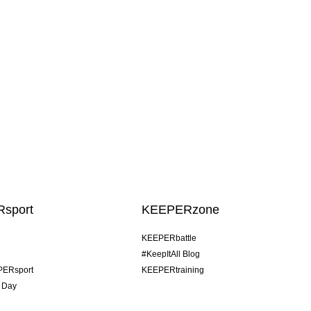
sport
KEEPERzone
KEEPERbattle
#KeepItAll Blog
PERsport
KEEPERtraining
 Day