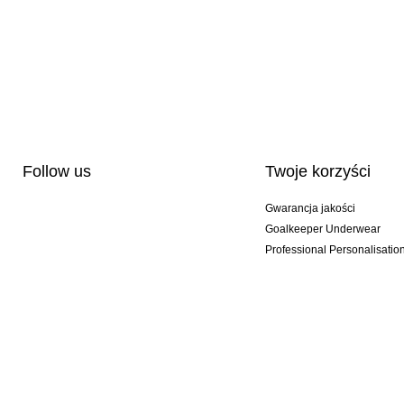
Follow us
Twoje korzyści
Gwarancja jakości
Goalkeeper Underwear
Professional Personalisatio
Wydania specjalne
Multibuy offers