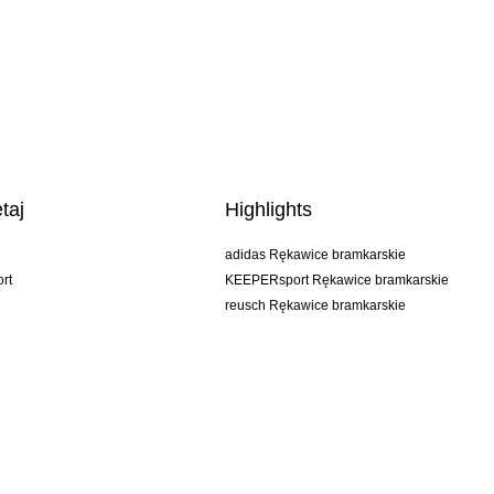
taj
Highlights
adidas Rękawice bramkarskie
rt
KEEPERsport Rękawice bramkarskie
reusch Rękawice bramkarskie
uhlsport Rękawice bramkarskie
rehab Rękawice bramkarskie
keeper
NIKE Rękawice bramkarskie
PUMA Rękawice bramkarskie
SELLS Rękawice bramkarskie