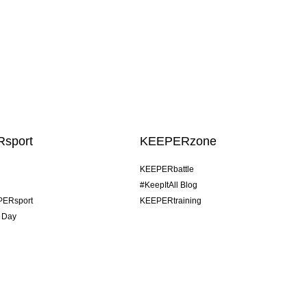
sport
KEEPERzone
KEEPERbattle
#KeepItAll Blog
PERsport
KEEPERtraining
 Day