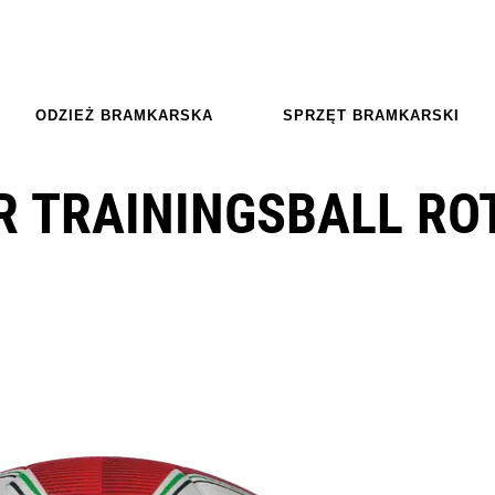
ODZIEŻ BRAMKARSKA
SPRZĘT BRAMKARSKI
R TRAININGSBALL RO