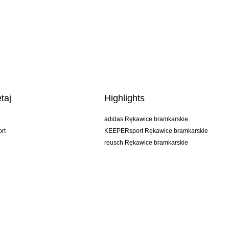
taj
Highlights
adidas Rękawice bramkarskie
rt
KEEPERsport Rękawice bramkarskie
reusch Rękawice bramkarskie
uhlsport Rękawice bramkarskie
rehab Rękawice bramkarskie
keeper
NIKE Rękawice bramkarskie
PUMA Rękawice bramkarskie
SELLS Rękawice bramkarskie