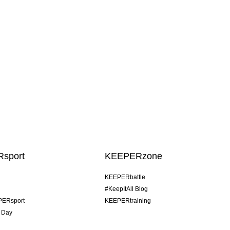
sport
KEEPERzone
KEEPERbattle
#KeepItAll Blog
PERsport
KEEPERtraining
 Day