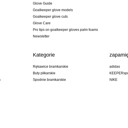
Glove Guide
Goalkeeper glove models
Goalkeeper glove cuts
Glove Care
Pro tips on goalkeeper gloves palm foams
Newsletter
Kategorie
zapamię
Rękawice bramkarskie
adidas
Buty piłkarskie
KEEPERspo
n
Spodnie bramkarskie
NIKE
Bluzy bramkarskie
Puma
Goalkeeper undershorts
REUSCH
Sells Goal
uhlsport
Elite Sport
rehab