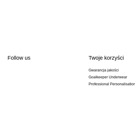
Follow us
Twoje korzyści
Gwarancja jakości
Goalkeeper Underwear
Professional Personalisatio
Wydania specjalne
Multibuy offers