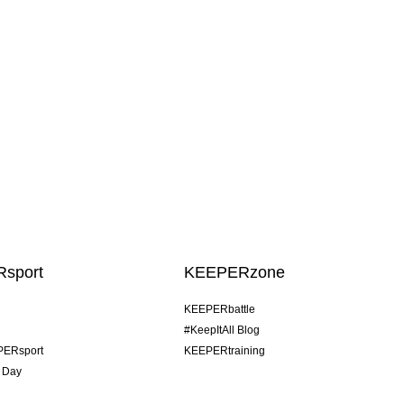
sport
KEEPERzone
KEEPERbattle
#KeepItAll Blog
PERsport
KEEPERtraining
 Day