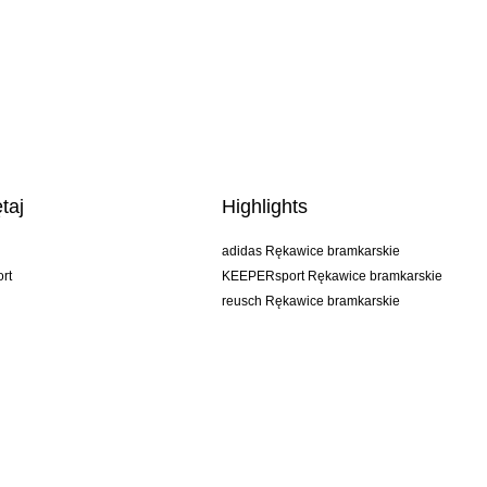
taj
Highlights
adidas Rękawice bramkarskie
rt
KEEPERsport Rękawice bramkarskie
reusch Rękawice bramkarskie
uhlsport Rękawice bramkarskie
rehab Rękawice bramkarskie
keeper
NIKE Rękawice bramkarskie
PUMA Rękawice bramkarskie
SELLS Rękawice bramkarskie