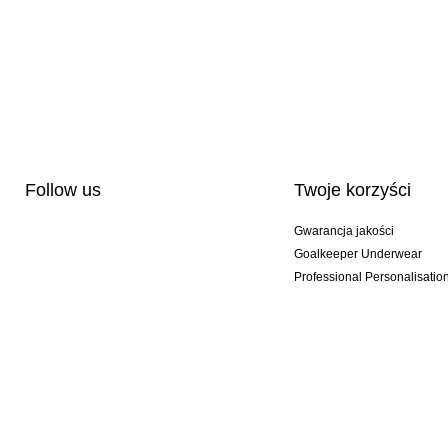
Follow us
Twoje korzyści
Gwarancja jakości
Goalkeeper Underwear
Professional Personalisatio
Wydania specjalne
Multibuy offers