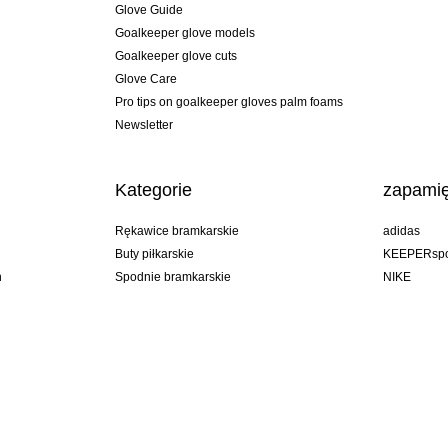
Glove Guide
Goalkeeper glove models
Goalkeeper glove cuts
Glove Care
Pro tips on goalkeeper gloves palm foams
Newsletter
Kategorie
zapamię
Rękawice bramkarskie
adidas
Buty piłkarskie
KEEPERspo
n
Spodnie bramkarskie
NIKE
Bluzy bramkarskie
Puma
Goalkeeper undershorts
REUSCH
Sells Goal
uhlsport
Elite Sport
rehab