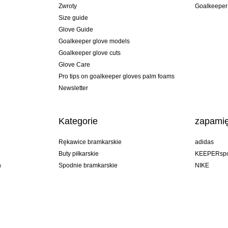
Zwroty
Goalkeeper
Size guide
Glove Guide
Goalkeeper glove models
Goalkeeper glove cuts
Glove Care
Pro tips on goalkeeper gloves palm foams
Newsletter
Kategorie
zapamię
Rękawice bramkarskie
adidas
Buty piłkarskie
KEEPERspo
n
Spodnie bramkarskie
NIKE
Bluzy bramkarskie
Puma
Goalkeeper undershorts
REUSCH
Sells Goal
uhlsport
Elite Sport