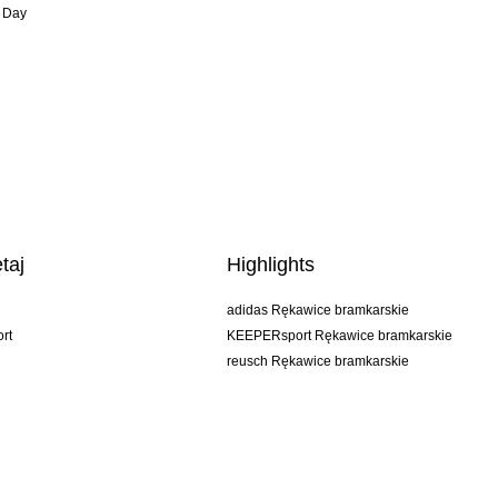
 Day
taj
Highlights
adidas Rękawice bramkarskie
rt
KEEPERsport Rękawice bramkarskie
reusch Rękawice bramkarskie
uhlsport Rękawice bramkarskie
rehab Rękawice bramkarskie
keeper
NIKE Rękawice bramkarskie
PUMA Rękawice bramkarskie
SELLS Rękawice bramkarskie