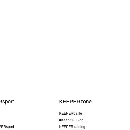
sport
KEEPERzone
KEEPERbattle
#KeepItAll Blog
PERsport
KEEPERtraining