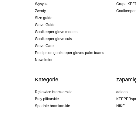
Wysyłka
Grupa KEE
Zwroty
Goalkeeper
Size guide
Glove Guide
Goalkeeper glove models
Goalkeeper glove cuts
Glove Care
Pro tips on goalkeeper gloves palm foams
Newsletter
Kategorie
zapamię
Rękawice bramkarskie
adidas
Buty piłkarskie
KEEPERspo
n
Spodnie bramkarskie
NIKE
Bluzy bramkarskie
Puma
Goalkeeper undershorts
REUSCH
Sells Goal
uhlsport