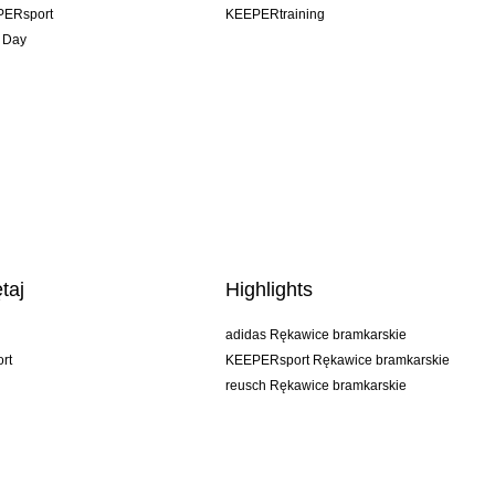
PERsport
KEEPERtraining
 Day
taj
Highlights
adidas Rękawice bramkarskie
rt
KEEPERsport Rękawice bramkarskie
reusch Rękawice bramkarskie
uhlsport Rękawice bramkarskie
rehab Rękawice bramkarskie
keeper
NIKE Rękawice bramkarskie
PUMA Rękawice bramkarskie