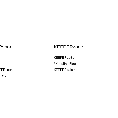
sport
KEEPERzone
KEEPERbattle
#KeepItAll Blog
PERsport
KEEPERtraining
 Day