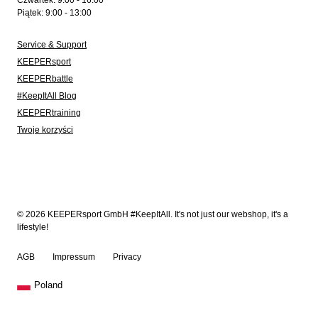
Czwartek: 9:00 - 16:00
Piątek: 9:00 - 13:00
Service & Support
KEEPERsport
KEEPERbattle
#KeepItAll Blog
KEEPERtraining
Twoje korzyści
© 2026 KEEPERsport GmbH #KeepItAll. It's not just our webshop, it's a
lifestyle!
AGB
Impressum
Privacy
Poland