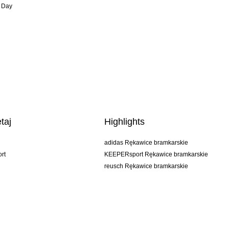
 Day
taj
Highlights
adidas Rękawice bramkarskie
rt
KEEPERsport Rękawice bramkarskie
reusch Rękawice bramkarskie
uhlsport Rękawice bramkarskie
rehab Rękawice bramkarskie
keeper
NIKE Rękawice bramkarskie
PUMA Rękawice bramkarskie
SELLS Rękawice bramkarskie