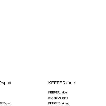
sport
KEEPERzone
KEEPERbattle
#KeepItAll Blog
PERsport
KEEPERtraining