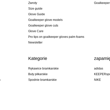
Zwroty
Goalkeeper
Size guide
Glove Guide
Goalkeeper glove models
Goalkeeper glove cuts
Glove Care
Pro tips on goalkeeper gloves palm foams
Newsletter
Kategorie
zapamię
Rękawice bramkarskie
adidas
Buty piłkarskie
KEEPERspo
n
Spodnie bramkarskie
NIKE
Bluzy bramkarskie
Puma
Goalkeeper undershorts
REUSCH
Sells Goal
uhlsport
Elite Sport