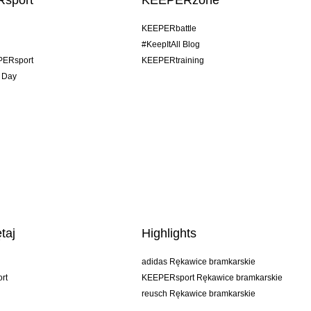
sport
KEEPERzone
KEEPERbattle
#KeepItAll Blog
PERsport
KEEPERtraining
 Day
taj
Highlights
adidas Rękawice bramkarskie
rt
KEEPERsport Rękawice bramkarskie
reusch Rękawice bramkarskie
uhlsport Rękawice bramkarskie