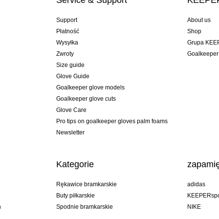
Service & Support
KEEPER
Support
About us
Płatność
Shop
Wysyłka
Grupa KEE
Zwroty
Goalkeeper
Size guide
Glove Guide
Goalkeeper glove models
Goalkeeper glove cuts
Glove Care
Pro tips on goalkeeper gloves palm foams
Newsletter
Kategorie
zapamię
Rękawice bramkarskie
adidas
Buty piłkarskie
KEEPERspo
n
Spodnie bramkarskie
NIKE
Bluzy bramkarskie
Puma