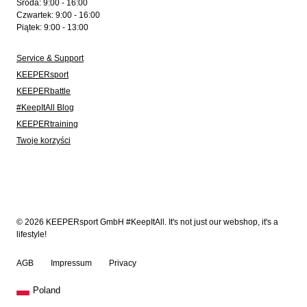
Środa: 9:00 - 16:00
Czwartek: 9:00 - 16:00
Piątek: 9:00 - 13:00
Service & Support
KEEPERsport
KEEPERbattle
#KeepItAll Blog
KEEPERtraining
Twoje korzyści
© 2026 KEEPERsport GmbH #KeepItAll. It's not just our webshop, it's a
lifestyle!
AGB
Impressum
Privacy
Poland