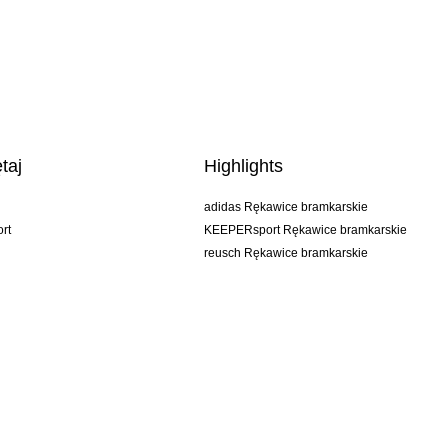
taj
Highlights
adidas Rękawice bramkarskie
rt
KEEPERsport Rękawice bramkarskie
reusch Rękawice bramkarskie
uhlsport Rękawice bramkarskie
rehab Rękawice bramkarskie
keeper
NIKE Rękawice bramkarskie
PUMA Rękawice bramkarskie
SELLS Rękawice bramkarskie