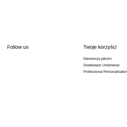
Follow us
Twoje korzyści
Gwarancja jakości
Goalkeeper Underwear
Professional Personalisatio
Wydania specjalne
Multibuy offers