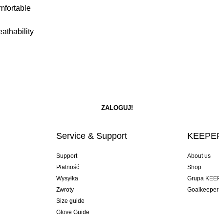
omfortable
eathability
Service & Support
KEEPER
Support
About us
Płatność
Shop
Wysyłka
Grupa KEE
Zwroty
Goalkeeper
Size guide
Glove Guide