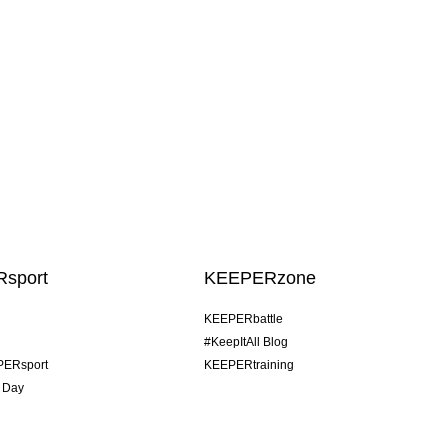
sport
KEEPERzone
KEEPERbattle
#KeepItAll Blog
PERsport
KEEPERtraining
 Day