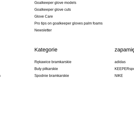
Goalkeeper glove models
Goalkeeper glove cuts
Glove Care
Pro tips on goalkeeper gloves palm foams
Newsletter
Kategorie
zapamię
Rękawice bramkarskie
adidas
Buty piłkarskie
KEEPERspo
n
Spodnie bramkarskie
NIKE
Bluzy bramkarskie
Puma
Goalkeeper undershorts
REUSCH
Sells Goal
uhlsport
Elite Sport
rehab