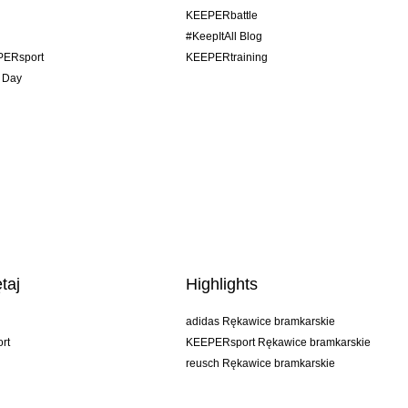
KEEPERbattle
#KeepItAll Blog
PERsport
KEEPERtraining
 Day
taj
Highlights
adidas Rękawice bramkarskie
rt
KEEPERsport Rękawice bramkarskie
reusch Rękawice bramkarskie
uhlsport Rękawice bramkarskie
rehab Rękawice bramkarskie