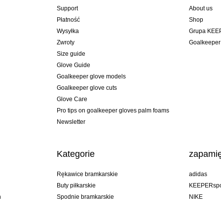
Support
About us
Płatność
Shop
Wysyłka
Grupa KEE
Zwroty
Goalkeeper
Size guide
Glove Guide
Goalkeeper glove models
Goalkeeper glove cuts
Glove Care
Pro tips on goalkeeper gloves palm foams
Newsletter
Kategorie
zapamię
Rękawice bramkarskie
adidas
Buty piłkarskie
KEEPERspo
n
Spodnie bramkarskie
NIKE
Bluzy bramkarskie
Puma
Goalkeeper undershorts
REUSCH