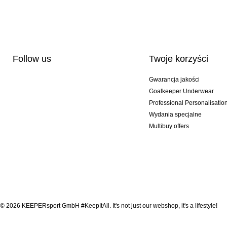
Follow us
Twoje korzyści
Gwarancja jakości
Goalkeeper Underwear
Professional Personalisatio
Wydania specjalne
Multibuy offers
© 2026 KEEPERsport GmbH #KeepItAll. It's not just our webshop, it's a lifestyle!