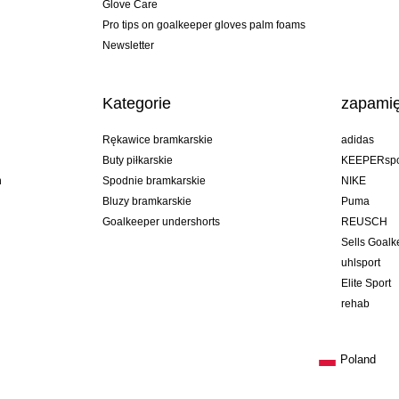
Glove Care
Pro tips on goalkeeper gloves palm foams
Newsletter
Kategorie
zapamię
Rękawice bramkarskie
adidas
Buty piłkarskie
KEEPERspo
n
Spodnie bramkarskie
NIKE
Bluzy bramkarskie
Puma
Goalkeeper undershorts
REUSCH
Sells Goal
uhlsport
Elite Sport
rehab
Poland