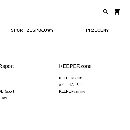
SPORT ZESPOŁOWY
PRZECENY
sport
KEEPERzone
KEEPERbattle
#KeepItAll Blog
PERsport
KEEPERtraining
 Day