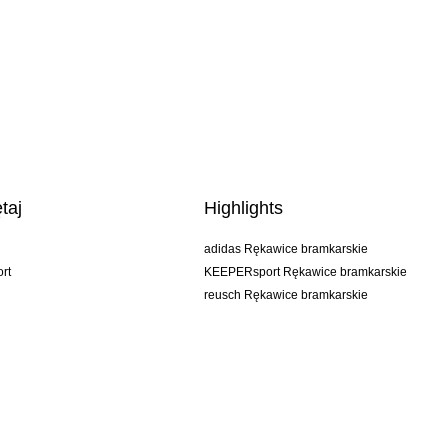
taj
Highlights
adidas Rękawice bramkarskie
rt
KEEPERsport Rękawice bramkarskie
reusch Rękawice bramkarskie
uhlsport Rękawice bramkarskie
rehab Rękawice bramkarskie
keeper
NIKE Rękawice bramkarskie
PUMA Rękawice bramkarskie
SELLS Rękawice bramkarskie