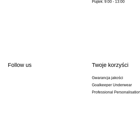
Piątek: 9:00 - 13:00
Follow us
Twoje korzyści
Gwarancja jakości
Goalkeeper Underwear
Professional Personalisatio
Wydania specjalne
Multibuy offers