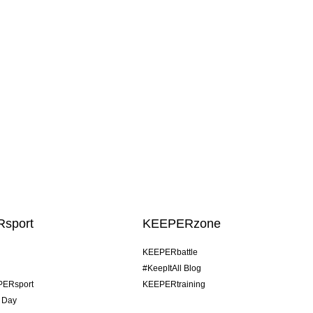
sport
KEEPERzone
KEEPERbattle
#KeepItAll Blog
PERsport
KEEPERtraining
 Day