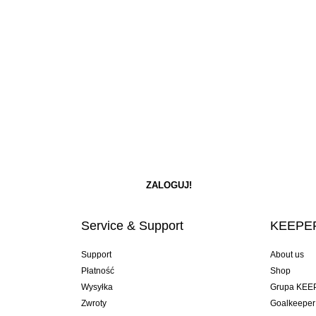
Service & Support
KEEPER
Support
About us
Płatność
Shop
Wysyłka
Grupa KEE
Zwroty
Goalkeeper