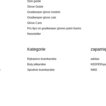
Size guide
Glove Guide
Goalkeeper glove models
Goalkeeper glove cuts
Glove Care
Pro tips on goalkeeper gloves palm foams
Newsletter
Kategorie
zapamię
Rękawice bramkarskie
adidas
Buty piłkarskie
KEEPERspo
n
Spodnie bramkarskie
NIKE
Bluzy bramkarskie
Puma
Goalkeeper undershorts
REUSCH
Sells Goal
uhlsport
Elite Sport
rehab