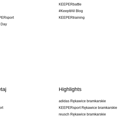
KEEPERbattle
#KeepItAll Blog
PERsport
KEEPERtraining
 Day
taj
Highlights
adidas Rękawice bramkarskie
rt
KEEPERsport Rękawice bramkarskie
reusch Rękawice bramkarskie
uhlsport Rękawice bramkarskie
rehab Rękawice bramkarskie