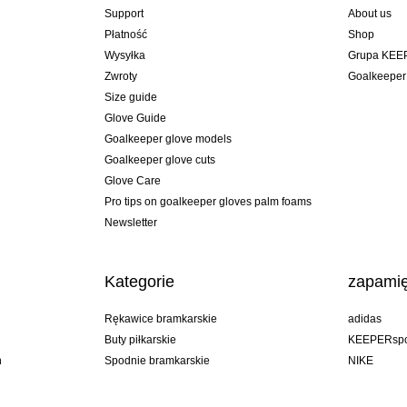
Support
About us
Płatność
Shop
Wysyłka
Grupa KEE
Zwroty
Goalkeeper
Size guide
Glove Guide
Goalkeeper glove models
Goalkeeper glove cuts
Glove Care
Pro tips on goalkeeper gloves palm foams
Newsletter
Kategorie
zapamię
Rękawice bramkarskie
adidas
Buty piłkarskie
KEEPERspo
n
Spodnie bramkarskie
NIKE
Bluzy bramkarskie
Puma
Goalkeeper undershorts
REUSCH