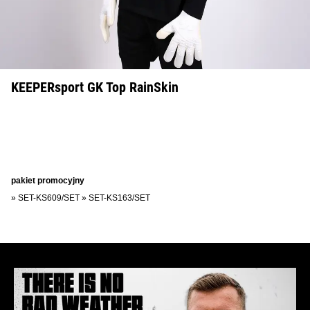
KEEPERsport GK Top RainSkin
pakiet promocyjny
»
SET-KS609/SET
»
SET-KS163/SET