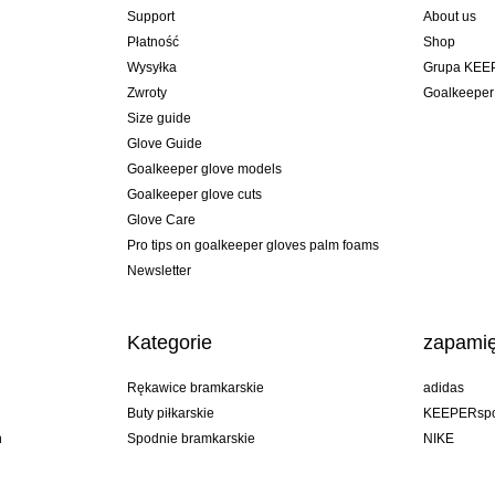
Support
About us
Płatność
Shop
Wysyłka
Grupa KEE
Zwroty
Goalkeeper
Size guide
Glove Guide
Goalkeeper glove models
Goalkeeper glove cuts
Glove Care
Pro tips on goalkeeper gloves palm foams
Newsletter
Kategorie
zapamię
Rękawice bramkarskie
adidas
Buty piłkarskie
KEEPERspo
n
Spodnie bramkarskie
NIKE
Bluzy bramkarskie
Puma
Goalkeeper undershorts
REUSCH