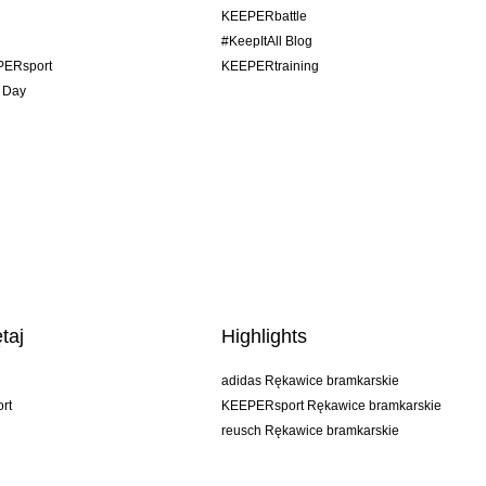
KEEPERbattle
#KeepItAll Blog
PERsport
KEEPERtraining
 Day
taj
Highlights
adidas Rękawice bramkarskie
rt
KEEPERsport Rękawice bramkarskie
reusch Rękawice bramkarskie
uhlsport Rękawice bramkarskie
rehab Rękawice bramkarskie