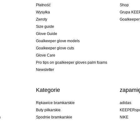
Płatność
Shop
Wysyłka
Grupa KEE
Zwroty
Goalkeeper
Size guide
Glove Guide
Goalkeeper glove models
Goalkeeper glove cuts
Glove Care
Pro tips on goalkeeper gloves palm foams
Newsletter
Kategorie
zapamię
Rękawice bramkarskie
adidas
Buty piłkarskie
KEEPERspo
n
Spodnie bramkarskie
NIKE
Bluzy bramkarskie
Puma
Goalkeeper undershorts
REUSCH
Sells Goal