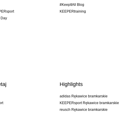
#KeepItAll Blog
PERsport
KEEPERtraining
 Day
taj
Highlights
adidas Rękawice bramkarskie
rt
KEEPERsport Rękawice bramkarskie
reusch Rękawice bramkarskie
uhlsport Rękawice bramkarskie
rehab Rękawice bramkarskie
keeper
NIKE Rękawice bramkarskie