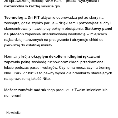
ze sprawdzonej kolekcji NIKE Park – prosta, wytrzymała i
niezawodna w każdej minucie gry.
Technologia Dri-FIT
aktywnie odprowadza pot ze skóry na
zewnątrz, gdzie szybko paruje – dzięki temu pozostajesz suchy i
skoncentrowany nawet przy pełnym obciążeniu.
Siatkowy panel
na plecach
zapewnia ukierunkowaną wentylację w miejscach
najbardziej narażonych na przegrzanie i utrzymuje chłód od
pierwszej do ostatniej minuty.
Normalny krój z
okrągłym dekoltem
i
długimi rękawami
zapewnia pełną swobodę ruchów oraz chroni przedramiona i
łokcie podczas parad i wślizgów. Czy to na mecz, czy na trening:
NIKE Park V Shirt l/s to pewny wybór dla bramkarzy stawiających
na sprawdzoną jakość Nike.
Możesz zamówić
nadruk
tego produktu z Twoim imieniem lub
numerem!
Newsletter