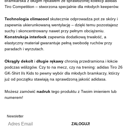
bramkarska z długim rękawem ze sprawdzonej kolekcji adidas
Tiro Competition – stworzona specjalnie dla młodych keeperów.
Technologia climacool
skutecznie odprowadza pot ze skóry i
zapewnia ukierunkowaną wentylację – dzięki temu pozostajesz
suchy i skoncentrowany nawet przy pełnym obciążeniu.
Konstrukcja interlock
zapewnia dodatkową trwałość, a
elastyczny materiał gwarantuje pełną swobodę ruchów przy
paradach i wyrzutach.
Okrągły dekolt
i
długie rękawy
chronią przedramiona i łokcie
podczas wślizgów. Czy to na mecz, czy na trening: adidas Tiro 26
GK-Shirt l/s Kids to pewny wybór dla młodych bramkarzy, którzy
już od początku stawiają na sprawdzoną jakość adidasa.
Możesz zamówić
nadruk
tego produktu z Twoim imieniem lub
numerem!
Newsletter