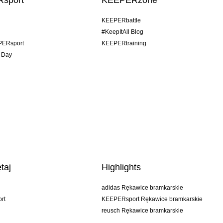
sport
KEEPERzone
KEEPERbattle
#KeepItAll Blog
PERsport
KEEPERtraining
 Day
taj
Highlights
adidas Rękawice bramkarskie
rt
KEEPERsport Rękawice bramkarskie
reusch Rękawice bramkarskie
uhlsport Rękawice bramkarskie