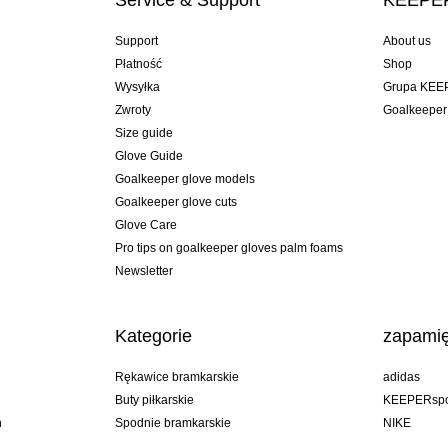
Service & Support
KEEPER
Support
About us
Płatność
Shop
Wysyłka
Grupa KEE
Zwroty
Goalkeeper
Size guide
Glove Guide
Goalkeeper glove models
Goalkeeper glove cuts
Glove Care
Pro tips on goalkeeper gloves palm foams
Newsletter
Kategorie
zapamię
Rękawice bramkarskie
adidas
Buty piłkarskie
KEEPERspo
n
Spodnie bramkarskie
NIKE
Bluzy bramkarskie
Puma