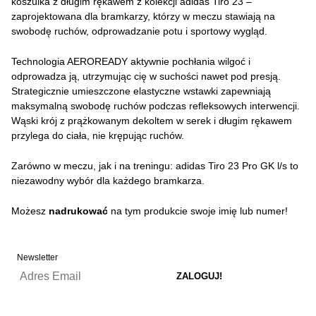
koszulka z długim rękawem z kolekcji adidas Tiro 23 –
zaprojektowana dla bramkarzy, którzy w meczu stawiają na
swobodę ruchów, odprowadzanie potu i sportowy wygląd.
Technologia AEROREADY aktywnie pochłania wilgoć i
odprowadza ją, utrzymując cię w suchości nawet pod presją.
Strategicznie umieszczone elastyczne wstawki zapewniają
maksymalną swobodę ruchów podczas refleksowych interwencji.
Wąski krój z prążkowanym dekoltem w serek i długim rękawem
przylega do ciała, nie krępując ruchów.
Zarówno w meczu, jak i na treningu: adidas Tiro 23 Pro GK l/s to
niezawodny wybór dla każdego bramkarza.
Możesz
nadrukować
na tym produkcie swoje imię lub numer!
Newsletter